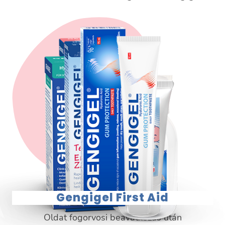
Gengigel First Aid
Oldat fogorvosi beavatkozás után