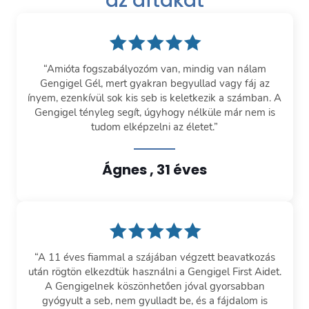
az aftákat
“Amióta fogszabályozóm van, mindig van nálam
Gengigel Gél, mert gyakran begyullad vagy fáj az
ínyem, ezenkívül sok kis seb is keletkezik a számban. A
Gengigel tényleg segít, úgyhogy nélküle már nem is
tudom elképzelni az életet.”
Ágnes , 31 éves
“A 11 éves fiammal a szájában végzett beavatkozás
után rögtön elkezdtük használni a Gengigel First Aidet.
A Gengigelnek köszönhetően jóval gyorsabban
gyógyult a seb, nem gyulladt be, és a fájdalom is