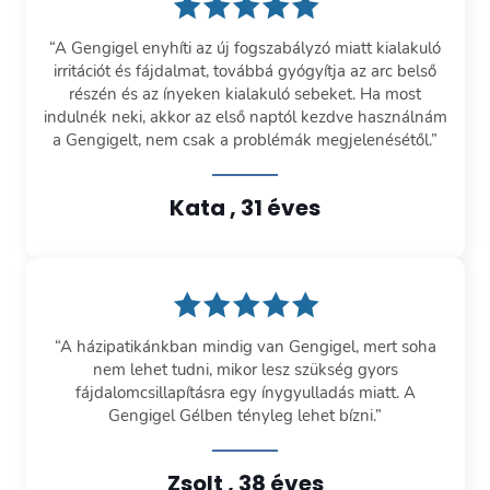
“A Gengigel enyhíti az új fogszabályzó miatt kialakuló
irritációt és fájdalmat, továbbá gyógyítja az arc belső
részén és az ínyeken kialakuló sebeket. Ha most
indulnék neki, akkor az első naptól kezdve használnám
a Gengigelt, nem csak a problémák megjelenésétől.”
Kata , 31 éves
“A házipatikánkban mindig van Gengigel, mert soha
nem lehet tudni, mikor lesz szükség gyors
fájdalomcsillapításra egy ínygyulladás miatt. A
Gengigel Gélben tényleg lehet bízni.”
Zsolt , 38 éves