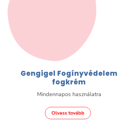
Gengigel Fogínyvédelem
fogkrém
Mindennapos használatra
Olvass tovább