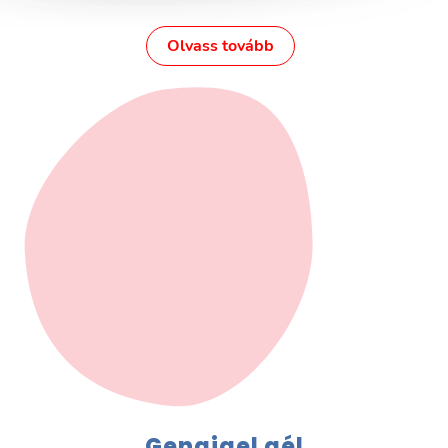
Olvass tovább
Gengigel gél