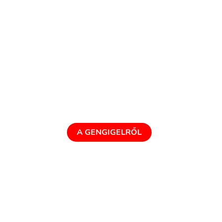
Válassza a bizonyított
minőséget
A Gengigel kiváló minőségű hialuronsavat
tartalmaz, amelynek hatékonysága bizonyított.
A GENGIGELRŐL
30
+
A Gengigel hatékonyságát