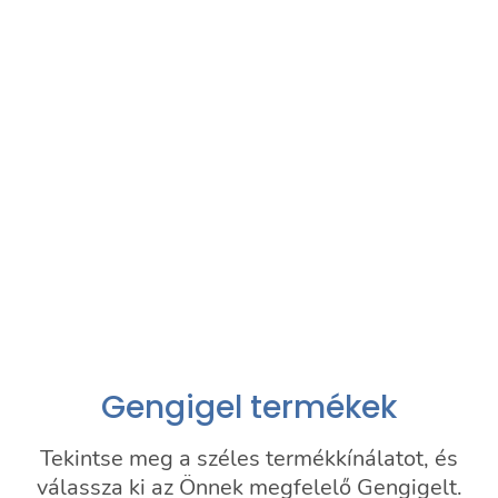
és biztonságosságát több
mint 30 klinikai vizsgálat
támasztja alá.
80
+
Világszerte több mint 80
országban elérhető.
Gengigel termékek
Tekintse meg a széles termékkínálatot, és
válassza ki az Önnek megfelelő Gengigelt.