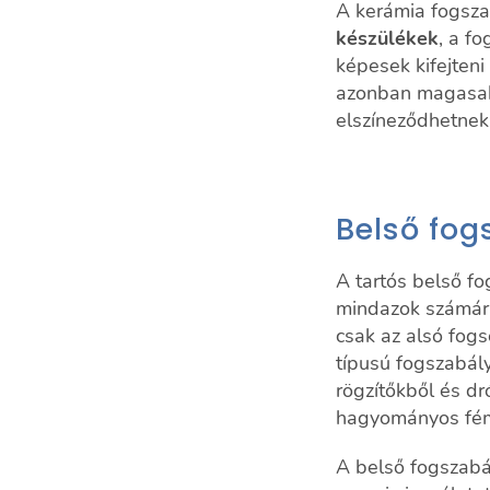
A kerámia fogsz
készülékek
, a f
képesek kifejten
azonban magasabb
elszíneződhetnek
Belső fog
A tartós belső fo
mindazok számára,
csak az alsó fogs
típusú fogszabály
rögzítőkből és dr
hagyományos fém
A belső fogszabá