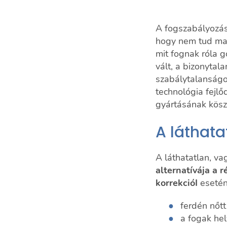
A fogszabályozás
hogy nem tud majd
mit fognak róla 
vált, a bizonytal
szabálytalanságo
technológia fejl
gyártásának kösz
A láthata
A láthatatlan, v
alternatívája a 
korrekcióI
esetén
ferdén nőtt
a fogak he