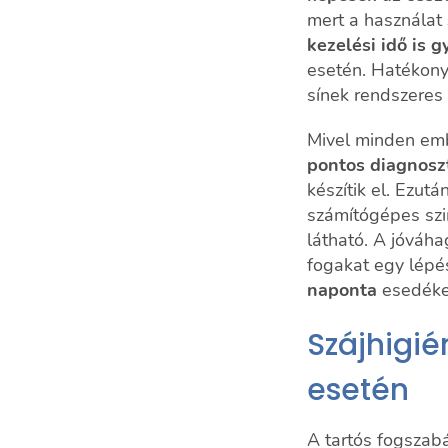
mert a használat
kezelési idő is 
esetén. Hatékony
sínek rendszeres
Mivel minden embe
pontos diagnosz
készítik el. Ezut
számítógépes szi
látható. A jóváha
fogakat egy lépés
naponta
esedékes
Szájhigié
esetén
A tartós fogszab