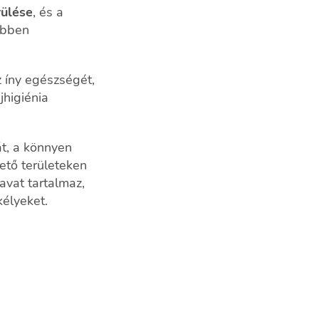
rülése
, és a
ebben
z íny egészségét,
jhigiénia
át, a könnyen
ető területeken
avat tartalmaz,
kélyeket.