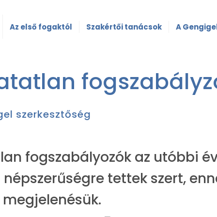
Az első fogaktól
Szakértői tanácsok
A Gengigel
atatlan fogszabályz
el szerkesztőség
tlan fogszabályozók az utóbbi é
 népszerűségre tettek szert, enn
s megjelenésük.