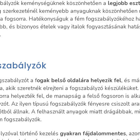
abályzók keménységüknek köszönhetően a
legjobb esz
og szerkezeténél keményebb anyaguknak köszönhetően 
i a fogsorra. Hatékonyságuk a fém fogszabályzókéhoz ha
, és bizonyos ételek vagy italok fogyasztásának hatá
.
szabályzók
gszabályzót a f
ogak belső oldalára helyezik fel
, és má
 akik szeretnék elrejteni a fogszabályzó készüléküket.
orra helyezték fel, de manapság a felső fogsoron is al
zót. Az ilyen típusú fogszabályzók fényesre csiszolt ar
ótból állnak. A felhasznált anyagok miatt drágábbak, mi
 fogszabályzók.
lyzóval történő kezelés
gyakran fájdalommentes
, azo