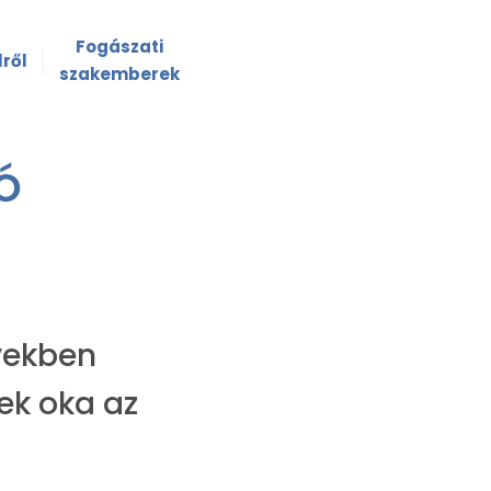
Fogászati
ről
szakemberek
ó
vekben
ek oka az