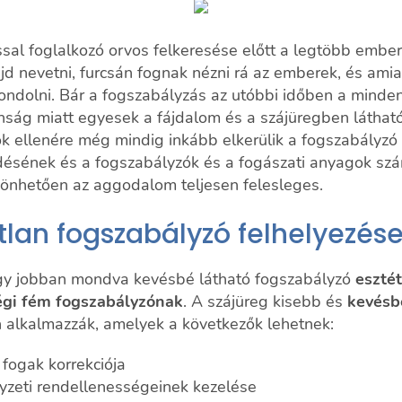
sal foglalkozó orvos felkeresése előtt a legtöbb ember
 nevetni, furcsán fognak nézni rá az emberek, és amiatt
gondolni. Bár a fogszabályzás az utóbbi időben a minden
anság miatt egyesek a fájdalom és a szájüregben láthat
k ellenére még mindig inkább elkerülik a fogszabályzó 
ődésének és a fogszabályzók és a fogászati anyagok sz
önhetően az aggodalom teljesen felesleges.
tlan fogszabályzó felhelyezés
agy jobban mondva kevésbé látható fogszabályzó
esztét
régi fém fogszabályzónak
. A szájüreg kisebb és
kevésb
 alkalmazzák, amelyek a következők lehetnek:
 fogak korrekciója
lyzeti rendellenességeinek kezelése