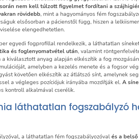
során nem kell túlzott figyelmet fordítani a szájhigié
gyakran rövidebb
, mint a hagyományos fém fogszabályz
ságuk elsősorban a pácienstől függ, hiszen a lelkiisme
 viselése elengedhetetlen.
r egyedi fogprofillal rendelkezik, a láthatatlan síneket
tika és foglenyomatvétel után
, valamint röntgenfelvét
án a kiválasztott anyag alapján elkészítik a fog mozgásá
mulációját, amelyben a kezelés menete és a fogsor végs
gyást követően elkészítik az átlátszó sínt, amelynek seg
sel a végleges pozíciójuk irányába mozdítják el.
A síne
 kontroll alkalmával cserélik.
nia láthatatlan fogszabályzó 
ályzóval, a láthatatlan fém fogszabályozóval
és a belső