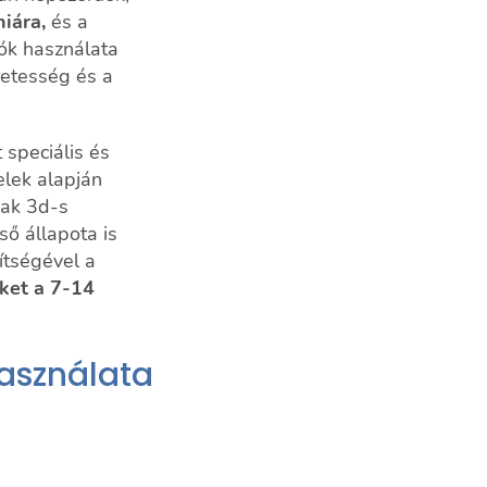
niára,
és a
ók használata
retesség és a
 speciális és
elek alapján
nak 3d-s
ő állapota is
ítségével a
ket a 7-14
használata