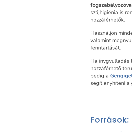
fogszabályozóval
szájhigiénia is r
hozzáférhetők.
Használjon mind
valamint megnyugt
fenntartását.
Ha ínygyulladás l
hozzáférhető ter
pedig a
Gengigel
segít enyhíteni a 
Források: