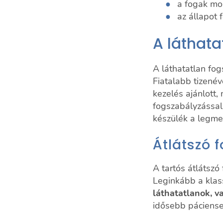
a fogak mo
az állapot 
A láthata
A láthatatlan fo
Fiatalabb tizené
kezelés ajánlott
fogszabályzással 
készülék a legme
Átlátszó 
A tartós átlátszó
Leginkább a klas
láthatatlanok, v
idősebb páciense