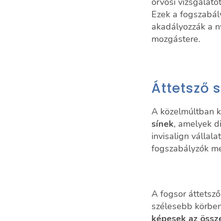
orvosi vizsgálato
Ezek a fogszabál
akadályozzák a n
mozgástere.
Áttetsző 
A közelmúltban k
sínek
, amelyek d
invisalign vállala
fogszabályzók me
A fogsor áttetsző
szélesebb körben
képesek az össz