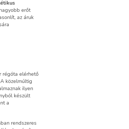
tétikus
nagyobb erőt
sonlít, az áruk
sára
r régóta elérhető
 A közelmúltig
kalmaznak ilyen
anyból készült
nt a
nban rendszeres