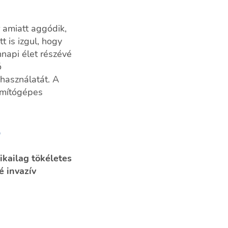
 amiatt aggódik,
 is izgul, hogy
napi élet részévé
ó
használatát. A
ámítógépes
e
ikailag tökéletes
é invazív