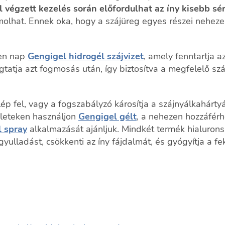
 végzett kezelés során előfordulhat az íny kisebb sé
omolhat. Ennek oka, hogy a szájüreg egyes részei nehez
en nap
Gengigel hidrogél szájvizet
, amely fenntartja a
atja azt fogmosás után, így biztosítva a megfelelő szá
ép fel, vagy a fogszabályzó károsítja a szájnyálkahárty
ületeken használjon
Gengigel gélt
, a nehezen hozzáférh
 spray
alkalmazását ajánljuk. Mindkét termék hialurons
gyulladást, csökkenti az íny fájdalmát, és gyógyítja a fe