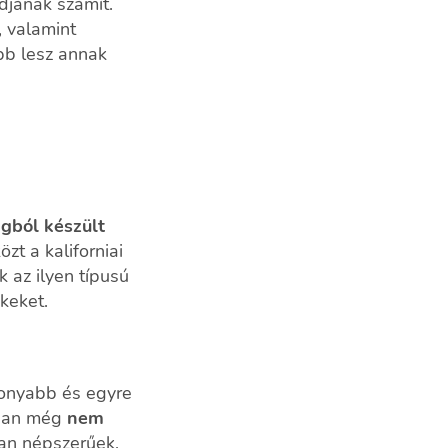
djának számít.
 valamint
bb lesz annak
gból készült
zt a kaliforniai
k az ilyen típusú
keket.
konyabb és egyre
nban még
nem
lyan népszerűek,