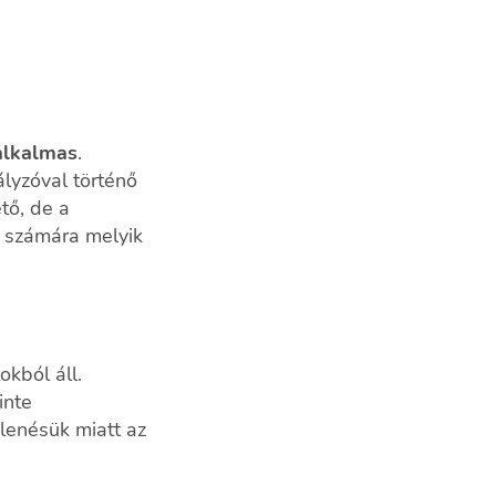
alkalmas
.
lyzóval történő
tő, de a
s számára melyik
okból áll.
inte
elenésük miatt az