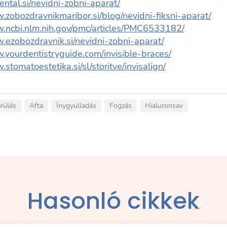
dental.si/nevidni-zobni-aparat/
.zobozdravnikmaribor.si/blog/nevidni-fiksni-aparat/
w.ncbi.nlm.nih.gov/pmc/articles/PMC6533182/
.ezobozdravnik.si/nevidni-zobni-aparat/
.yourdentistryguide.com/invisible-braces/
.stomatoestetika.si/sl/storitve/invisalign/
rülés
Afta
Ínygyulladás
Fogzás
Hialuronsav
Hasonló cikkek