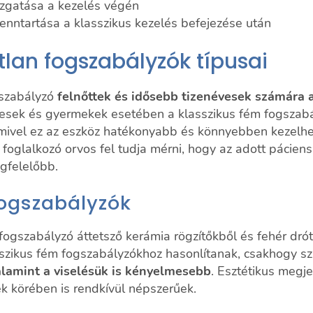
zgatása a kezelés végén
fenntartása a klasszikus kezelés befejezése után
tlan fogszabályzók típusai
gszabályzó
felnőttek és idősebb tizenévesek számára 
vesek és gyermekek esetében a klasszikus fém fogszabá
, mivel ez az eszköz hatékonyabb és könnyebben kezelhe
foglalkozó orvos fel tudja mérni, hogy az adott pácien
gfelelőbb.
fogszabályzók
 fogszabályzó áttetsző kerámia rögzítőkből és fehér drót
szikus fém fogszabályzókhoz hasonlítanak, csakhogy sz
alamint a viselésük is kényelmesebb
. Esztétikus megj
k körében is rendkívül népszerűek.