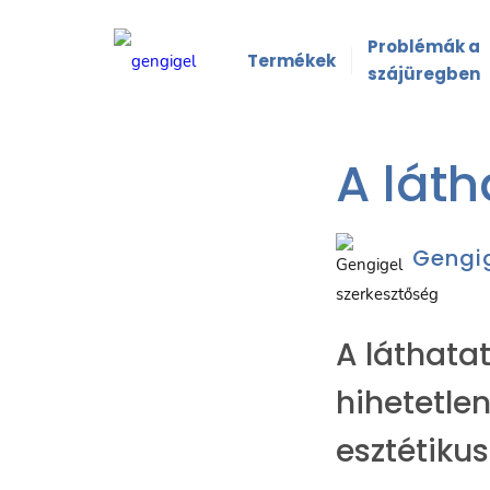
Problémák a
Termékek
szájüregben
A láth
Gengig
A láthata
hihetetlen
esztétiku