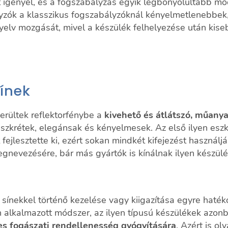
t igényel, és a fogszabályzás egyik legbonyolultabb mó
yzók a klasszikus fogszabályzóknál kényelmetlenebbek,
yelv mozgását, mivel a készülék felhelyezése után kise
sínek
erültek reflektorfénybe a
kivehető és átlátszó, műanya
iszkrétek, elegánsak és kényelmesek. Az első ilyen eszkö
t fejlesztette ki, ezért sokan mindkét kifejezést használjá
gnevezésére, bár más gyártók is kínálnak ilyen készülé
 sínekkel történő kezelése vagy kiigazítása egyre haté
 alkalmazott módszer, az ilyen típusú készülékek azo
es fogászati rendellenesség gyógyítására
. Azért is o