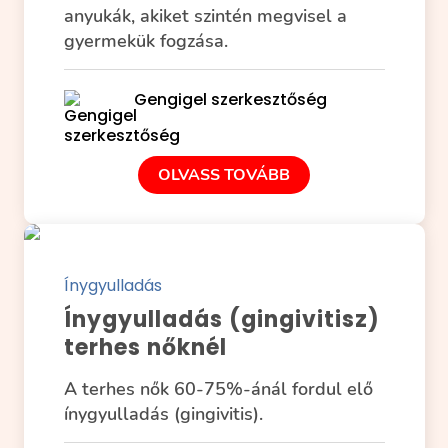
anyukák, akiket szintén megvisel a
gyermekük fogzása.
Gengigel szerkesztőség
OLVASS TOVÁBB
Ínygyulladás
Ínygyulladás (gingivitisz)
terhes nőknél
A terhes nők 60-75%-ánál fordul elő
ínygyulladás (gingivitis).