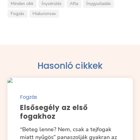
Minden cikk
Ínysérülés
Afta
Ínygyulladás
Fogzás
Hialuronsav
Hasonló cikkek
Fogzás
Elsősegély az első
fogakhoz
“Beteg lenne? Nem, csak a tejfogak
miatt nyűgös” panaszolják gyakran az