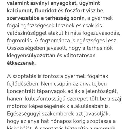
valamint ásványi anyagokat, úgymint
kalciumot, fluoridot és foszfort visz be
szervezetébe a terhesség során
, a gyermek
fogai egészségesek lesznek és csak kis
valószínűséggel alakul ki nála fogszuvasodás,
fogromlás. A fogzománca is egészséges lesz.
Összességében javasolt, hogy a terhes nők
kiegyensúlyozottan és változatosan
étkezzenek
.
A szoptatás is fontos a gyermek fogainak
fejlődésében. Nem csupán az anyatejben
koncentrált tápanyagok adják a jelentőségét,
hanem kulcsfontosságú szerepet tölt be a száj
motoros képességeinek kialakulásában is.
Egészségügyi szakemberek azt javasolják,
hogy az anya hat hónapos korig szoptassa a
kisbabáját.
A szoptatás biztosítja a gyermek