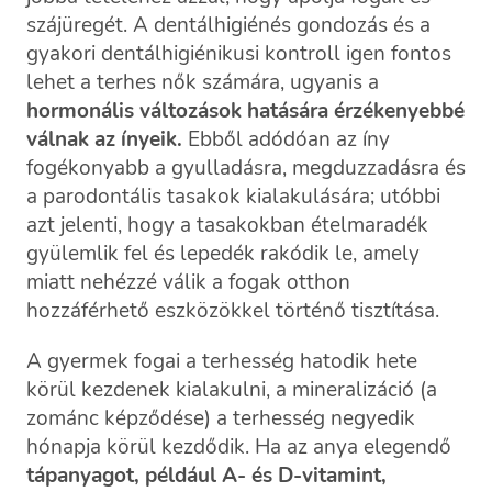
szájüregét. A dentálhigiénés gondozás és a
gyakori dentálhigiénikusi kontroll igen fontos
lehet a terhes nők számára, ugyanis a
hormonális változások hatására érzékenyebbé
válnak az ínyeik.
Ebből adódóan az íny
fogékonyabb a gyulladásra, megduzzadásra és
a parodontális tasakok kialakulására; utóbbi
azt jelenti, hogy a tasakokban ételmaradék
gyülemlik fel és lepedék rakódik le, amely
miatt nehézzé válik a fogak otthon
hozzáférhető eszközökkel történő tisztítása.
A gyermek fogai a terhesség hatodik hete
körül kezdenek kialakulni, a mineralizáció (a
zománc képződése) a terhesség negyedik
hónapja körül kezdődik. Ha az anya elegendő
tápanyagot, például A- és D-vitamint,