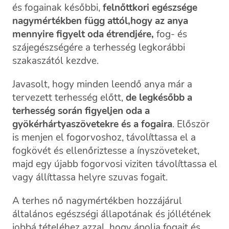
és fogainak későbbi,
felnőttkori egészsége
nagymértékben függ attól,
hogy az anya
mennyire figyelt oda étrendjére,
fog- és
szájegészségére a terhesség legkorábbi
szakaszától kezdve.
Javasolt, hogy minden leendő anya már a
tervezett terhesség előtt,
de legkésőbb a
terhesség során figyeljen oda a
gyökérhártyaszövetekre és a fogaira
. Először
is menjen el fogorvoshoz, távolíttassa el a
fogkövét és ellenőriztesse a ínyszöveteket,
majd egy újabb fogorvosi viziten távolíttassa el
vagy állíttassa helyre szuvas fogait.
A terhes nő nagymértékben hozzájárul
általános egészségi állapotának és jóllétének
jobbá tételéhez azzal, hogy ápolja fogait és